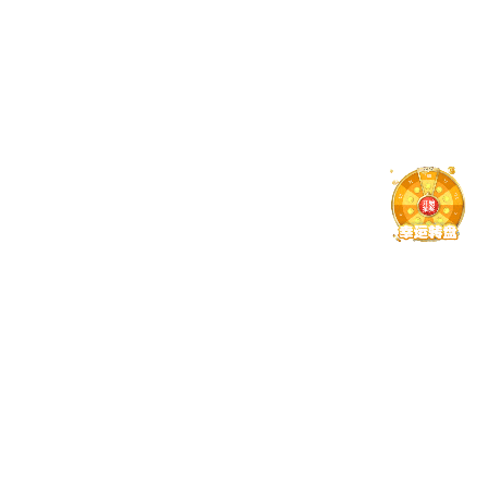
这种战术上的灵活性正是华东师大能够克服困难并最
终获得胜利的重要因素之一。教练组对于每个细节都
进行了精心部署，使得所有球员都能清晰理解自己的
角色，并为实现共同目标而努力奋斗。
4、后续展望与总结
经过这场胜利之后，可以预见华东师大将在接下来的
赛事中充满信心。从整体来看，他们已经展现出一定
实力，这为之后与更强对手较量打下良好基础。同时
若能继续保持这样的竞技状态，加强磨合，相信必能
创造更多佳绩。
当然，对于球队而言，仅仅依靠一场胜利是不够的。
在接下来的训练和赛事中，需要继续完善自身不足之