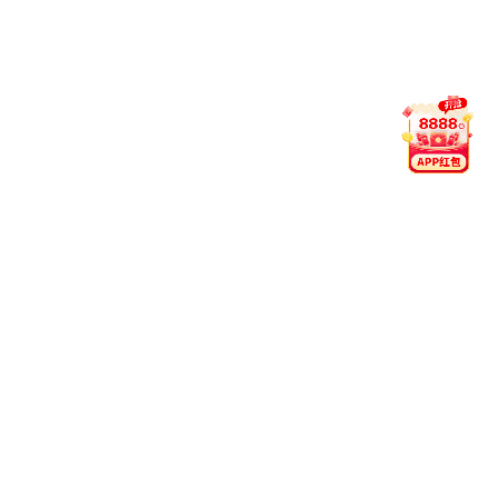
上一篇：
朗斯主帅萨吉已告知管理层决定离…
下一篇：
阿斯评论巴黎不再依赖姆巴佩球员
相关推荐文章